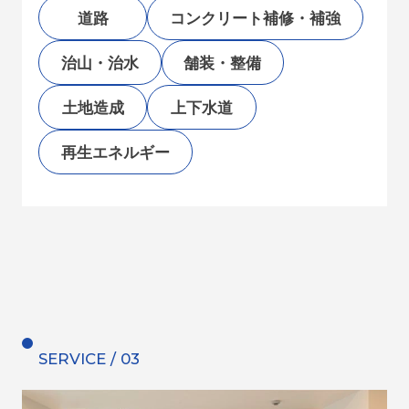
道路
コンクリート補修・補強
治山・治水
舗装・整備
土地造成
上下水道
再生エネルギー
SERVICE / 03